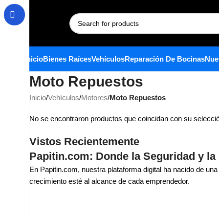
Inicio
Bienes Raíces
Vehículos
Reparación De Bocinas
Nue
Moto Repuestos
Inicio
/
Vehículos
/
Motores
/
Moto Repuestos
No se encontraron productos que coincidan con su selecci
Vistos Recientemente
Papitin.com: Donde la Seguridad y l
En Papitin.com, nuestra plataforma digital ha nacido de un
crecimiento esté al alcance de cada emprendedor.